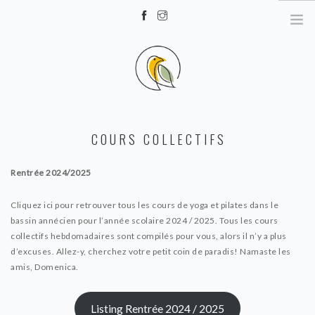
Annecy, Haute Savoie
YOGA ET SOINS AVEC DOMENICA
COURS COLLECTIFS
BLOG: COURS HEBDOS
BLOG: ÉVÉNEMENTS DE YOGA
Rentrée 2024/2025
Cliquez ici pour retrouver tous les cours de yoga et pilates dans le
bassin annécien pour l’année scolaire 2024 / 2025. Tous les cours
collectifs hebdomadaires sont compilés pour vous, alors il n’y a plus
d’excuses. Allez-y, cherchez votre petit coin de paradis! Namaste les
amis, Domenica.
Listing Rentrée 2024 / 2025