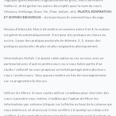
Yoga plus généralement (Yoga posturale en gros), merci de mettre
Hatha ici, et de garder les autres descriptifs pour le nom du cours
(Vinyasa, Ashtanga, Doux, Yin, Flow, Satiam, etc).
PILATES, RESPIRATION
ET SOPHRO BIENVENUS
– de toute façon ils viennent tous de yoga
Niveau d’Intensité: Merci de mettre un numéro entre 0 et 4, la couleur
est générée automatiquement. 0 est pour des pratique en chaise ou
assise, 1 pour des pratique posturale de détente, 2, 3, 4 pour des
pratiques posturales de plus en plus exigeantes physiquement.
Informations forfait: J’ai ajouté cette option au cas où vous avez un
partenariat avec d’autres professeurs ou si vous faites partie d’un
studio / collectif où vous proposez un forfait partagé entre plusieurs
cours / professeurs. Vous pouvez mettre un lien de renseignements
sur ce programme là-dessus.
Utiliser les filtres: Si vous voulez utiliser ce tableau pour chercher des
cours à prendre vous-même, n’oubliez pas l’option de filtrer les
informations par colonne (cliquez sur la flèche en haut de la colonne qui
vous intéresse, et choisissez Créer un filtre.) Si quelqu’un a déjà créé
un filtre, il sera peut-être nécessaire de le supprimer avant d’activer un